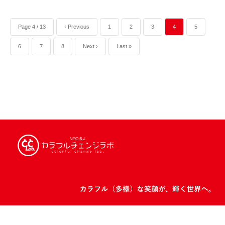
Page 4 / 13
‹ Previous
1
2
3
4
5
6
7
8
Next ›
Last »