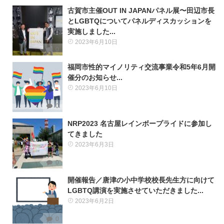
古賀市主催OUT IN JAPANパネル展〜田辺市長
とLGBTQについてパネルディスカッションを
実施しました...
2023年6月10日
0
福岡市性的マイノリティ交流事業令和5年6月開
催分のお知らせ...
2023年6月10日
0
NRP2023 名古屋レインボープライドに参加し
てきました
2023年6月3日
0
開催報告／唐津の小中学校校長先生方に向けて
LGBTQ講演を実施させていただきました...
2023年6月2日
0