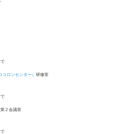
。
。
まで
ココロンセンター）
研修室
まで
・第２会議室
まで