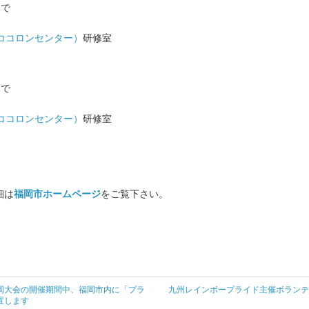
まで
ココロンセンター）
研修室
まで
ココロンセンター）
研修室
細は
福岡市ホームページ
をご覧下さい。
福岡大会の開催期間中、福岡市内に「プラ
九州レインボープライド主催ボランテ
置します