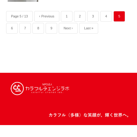
Page 5 / 13
‹ Previous
1
2
3
4
5
6
7
8
9
Next ›
Last »