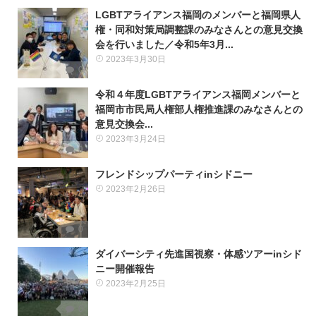
LGBTアライアンス福岡のメンバーと福岡県人
権・同和対策局調整課のみなさんとの意見交換
会を行いました／令和5年3月...
2023年3月30日
0
令和４年度LGBTアライアンス福岡メンバーと
福岡市市民局人権部人権推進課のみなさんとの
意見交換会...
2023年3月24日
0
フレンドシップパーティinシドニー
2023年2月26日
0
ダイバーシティ先進国視察・体感ツアーinシド
ニー開催報告
2023年2月25日
0