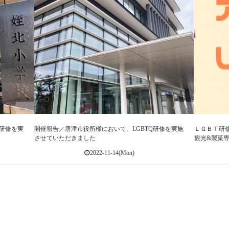
0
0
Q研修を実
開催報告／唐津市役所様において、LGBTQ研修を実施
ＬＧＢＴ研
させていただきました
観光&製菓
2022-11-14(Mon)