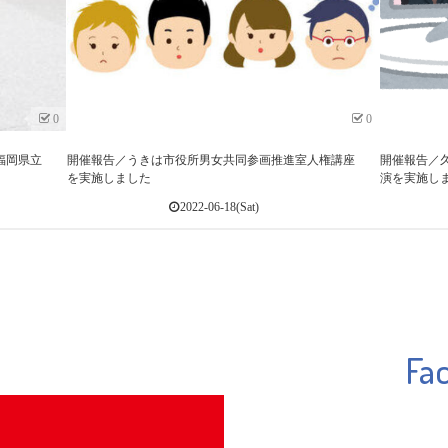
0
0
福岡県立
開催報告／うきは市役所男女共同参画推進室人権講座
開催報告／久
を実施しました
演を実施し
2022-06-18(Sat)
Fa