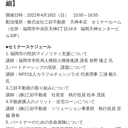
細】
開催日時：2021年4月18日（日） 15:00～16:55
配信場所：株式会社三好不動産 天神本店 セミナールーム
（住所：福岡市中央区天神2丁目14-8 福岡天神センタービ
ル10F）
■セミナースケジュール
1. 福岡市の性的マイノリティ支援について
講師：福岡市市民局人権部人権推進課 課長 前野 隆之 氏
2.パートナーシップの現状、課題について
講師：NPO法人カラフルチェンジラボ 代表理事 三浦 暢久
氏
3.三好不動産の取り組みについて
講師：(株)三好不動産 社長室 執行役員 松本 茂規
4.不動産購入のメリット・住宅ローンについて
講師：(株)三好不動産 ソリューション事業部 執行役員 堂
脇 善裕
5. パートナーのための生命保険について