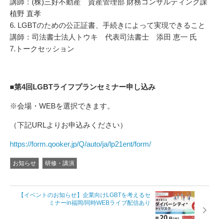
講師：(株)三好不動産 資産管理部 財務コンサルティング課
植野 直孝
6. LGBTのための公正証書、手続きによって実現できること
講師：司法書士法人トウキ 代表司法書士 添田 恵一 氏
7.トークセッション
■第4回LGBTライフプランセミナー申し込み
※会場・WEBを選択できます。
（下記URLよりお申込みください）
https://form.qooker.jp/Q/auto/ja/lp21ent/form/
お知らせ
研修・講演
【イベントのお知らせ】企業向けLGBTを考えるセ
ミナーin福岡/同時WEBライブ配信あり